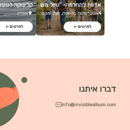
אדוות להחלמה- "טיול מש
קליניקה לטיפול
פחתי"
טראומה
אוניברסיטת בר-אילן, אנה ומקס
אונליין
ווב, רמת גן, 5290002, ישראל
לפרטים
לפרטים
דברו איתנו
info@invisiblealbum.com