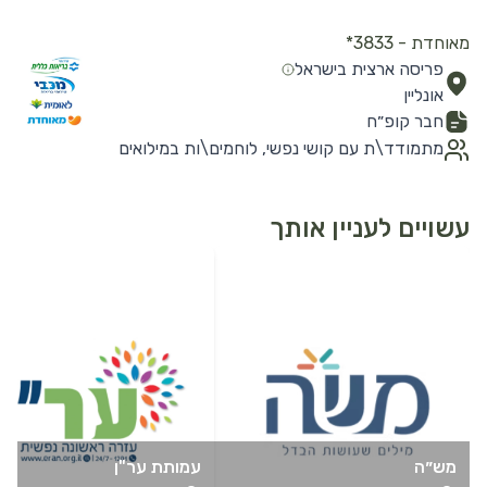
מאוחדת - 3833*
פריסה ארצית בישראל
אונליין
חבר קופ״ח
מתמודד\ת עם קושי נפשי, לוחמים\ות במילואים
עשויים לעניין אותך
לפרטים נוספים
לפרטים נוספים
מש״ה
עמותת ער"ן